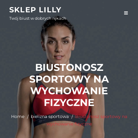
Skip
SKLEP LILLY
to
Twój biust w dobrych rękach
content
BIUSTONOSZ
SPORTOWY NA
WYCHOWANIE
FIZYCZNE
Home
bielizna sportowa
Biustonosz sportowy na
wychowanie fizyczne