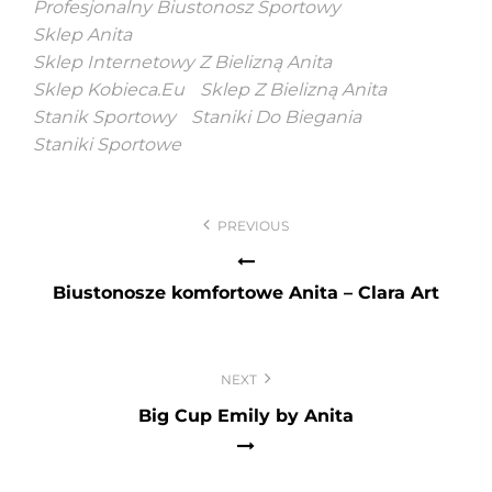
Profesjonalny Biustonosz Sportowy
Sklep Anita
Sklep Internetowy Z Bielizną Anita
Sklep Kobieca.eu
Sklep Z Bielizną Anita
Stanik Sportowy
Staniki Do Biegania
Staniki Sportowe
Nawigacja
PREVIOUS
wpisu
Biustonosze komfortowe Anita – Clara Art
NEXT
Big Cup Emily by Anita