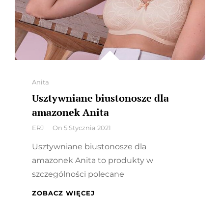
Categories
Anita
Usztywniane biustonosze dla
amazonek Anita
By
ERJ
On
5 Stycznia 2021
Usztywniane biustonosze dla
amazonek Anita to produkty w
szczególności polecane
USZTYWNIANE
ZOBACZ WIĘCEJ
BIUSTONOSZE
DLA