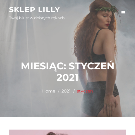
Skip
SKLEP LILLY
to
Twój biust w dobrych rękach
content
MIESIĄC:
STYCZEŃ
2021
Home
2021
styczeń