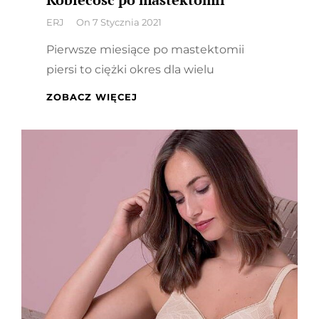
By
ERJ
On
7 Stycznia 2021
Pierwsze miesiące po mastektomii
piersi to ciężki okres dla wielu
KOBIECOŚĆ
ZOBACZ WIĘCEJ
PO
MASTEKTOMII