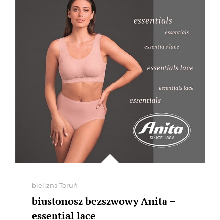
Categories
bielizna Toruń
biustonosz bezszwowy Anita –
essential lace