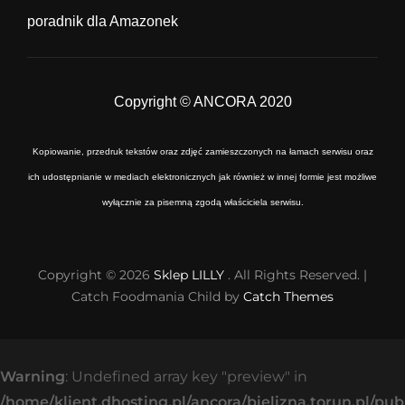
poradnik dla Amazonek
Copyright © ANCORA 2020
Kopiowanie, przedruk tekstów oraz zdjęć zamieszczonych na łamach serwisu oraz
ich udostępnianie w mediach elektronicznych jak również w innej formie jest możliwe
wyłącznie za pisemną zgodą właściciela serwisu.
Copyright © 2026
Sklep LILLY
. All Rights Reserved. |
Catch Foodmania Child by
Catch Themes
Warning
: Undefined array key "preview" in
/home/klient.dhosting.pl/ancora/bielizna.torun.pl/pu