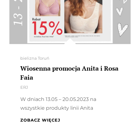
Categories
bielizna Toruń
Wiosenna promocja Anita i Rosa
Faia
By
ERJ
W dniach 13.05 – 20.05.2023 na
wszystkie produkty linii Anita
WIOSENNA
ZOBACZ WIĘCEJ
PROMOCJA
ANITA
I