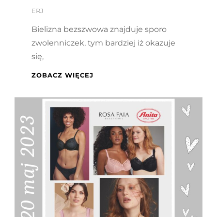
By
ERJ
Bielizna bezszwowa znajduje sporo
zwolenniczek, tym bardziej iż okazuje
się,
BIUSTONOSZ
ZOBACZ WIĘCEJ
BEZSZWOWY
ANITA
–
ESSENTIAL
LACE