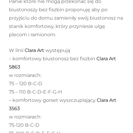
Panie które nie mogą przekonać się do
biustonoszy bez fiszbin proponuję aby po
przyjściu do domu zamieniły swój biustonosz na
stanik komfortowy, który przyniesie ulgę
plecom i ramionom.
W linii
Clara Art
występują
– komfortowy biustonosz bez fiszbin
Clara Art
5863
w rozmiarach:
75 – 120 B-C-D
75 – 110 B-C-D-E-F-G-H
– komfortowy gorset wyszczuplający
Clara Art
3563
w rozmiarach:
75-120 B-C-D