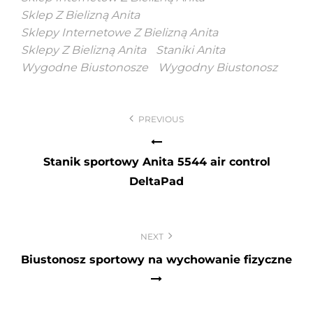
Sklep Z Bielizną Anita
Sklepy Internetowe Z Bielizną Anita
Sklepy Z Bielizną Anita
Staniki Anita
Wygodne Biustonosze
Wygodny Biustonosz
Nawigacja
PREVIOUS
wpisu
Stanik sportowy Anita 5544 air control
DeltaPad
NEXT
Biustonosz sportowy na wychowanie fizyczne