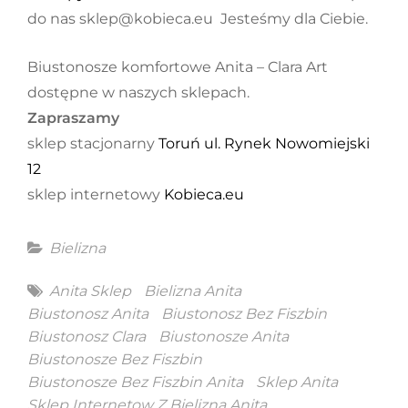
do nas sklep@kobieca.eu Jesteśmy dla Ciebie.
Biustonosze komfortowe Anita – Clara Art
dostępne w naszych sklepach.
Zapraszamy
sklep stacjonarny
Toruń ul. Rynek Nowomiejski
12
sklep internetowy
Kobieca.eu
Categories
Bielizna
Tags
Anita Sklep
Bielizna Anita
Biustonosz Anita
Biustonosz Bez Fiszbin
Biustonosz Clara
Biustonosze Anita
Biustonosze Bez Fiszbin
Biustonosze Bez Fiszbin Anita
Sklep Anita
Sklep Internetow Z Bielizną Anita