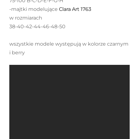
75-100 B-C-D-E-F-G-H
-majtki modelujące
Clara Art 1763
w rozmiarach
38-40-42-44-46-48-50
wszystkie modele występują w kolorze czarnym
i berry