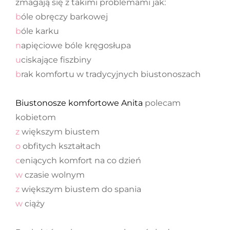
zmagają się z takimi problemami jak:
b
óle obręczy barkowej
b
óle karku
n
apięciowe bóle kręgosłupa
u
ciskające fiszbiny
b
rak komfortu w tradycyjnych biustonoszach
Biustonosze komfortowe Anita
polecam
kobietom
z
większym biustem
o
obfitych kształtach
c
eniących komfort na co dzień
w
czasie wolnym
z
większym biustem do spania
w
ciąży