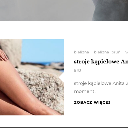
Categories
bielizna
bielizna Toruń
w
stroje kąpielowe An
By
ERJ
stroje kąpielowe Anita 
moment,
STROJE
ZOBACZ WIĘCEJ
KĄPIE
ANITA
2018