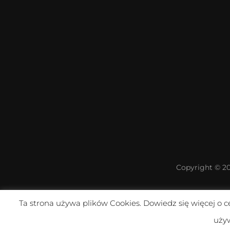
Copyright © 2
Ta strona używa plików Cookies. Dowiedz się więcej o c
Warning
: Undefined array key "preview" in
/home/klient
używ
social-slider.php
on line
57