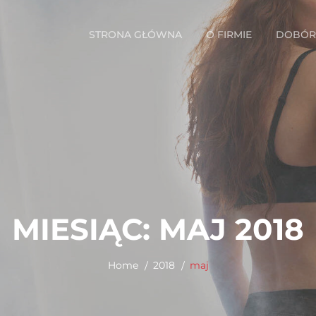
STRONA GŁÓWNA
O FIRMIE
DOBÓR 
MIESIĄC:
MAJ 2018
Home
2018
maj