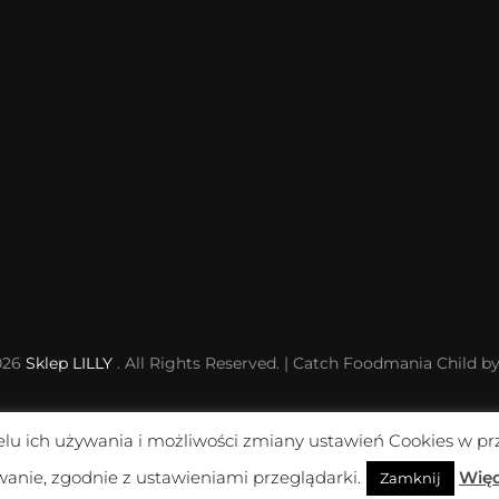
026
Sklep LILLY
. All Rights Reserved. | Catch Foodmania Child b
elu ich używania i możliwości zmiany ustawień Cookies w pr
.dhosting.pl/ancora/bielizna.torun.pl/public_html/wp-
anie, zgodnie z ustawieniami przeglądarki.
Więce
Zamknij