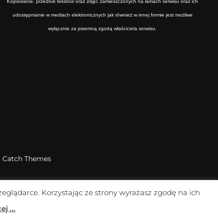
Kopiowanie, przedruk tekstów oraz zdjęć zamieszczonych na łamach serwisu oraz ich
udostępnianie w mediach elektronicznych jak również w innej formie jest możliwe
wyłącznie za pisemną zgodą właściciela serwisu.
y
Catch Themes
zeglądarce. Korzystając ze strony wyrażasz zgodę na ich
content/plugins/arscode-social-slider-free/arscode-
j ...