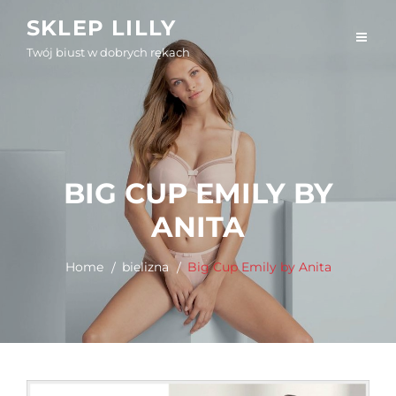
Skip
SKLEP LILLY
to
Twój biust w dobrych rękach
content
BIG CUP EMILY BY
ANITA
Home
bielizna
Big Cup Emily by Anita