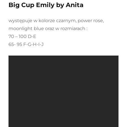
Big Cup Emily by Anita
występuje w kolorze czarnym, power rose,
moonlight blue oraz w rozmiarach :
70 – 100 D-E
65- 95 F-G-H-I-J