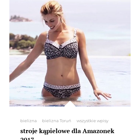
Categories
bielizna
bielizna Toruń
wszystkie wpisy
stroje kąpielowe dla Amazonek
2017