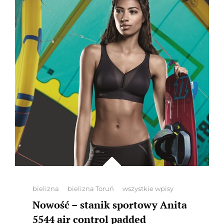
Categories
bielizna
bielizna Toruń
wszystkie wpisy
Nowość – stanik sportowy Anita
5544 air control padded