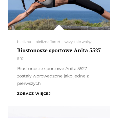
Categories
bielizna
bielizna Toruń
wszystkie wpisy
Biustonosze sportowe Anita 5527
By
ERJ
Biustonosze sportowe Anita 5527
zostały wprowadzone jako jedne z
pierwszych
BIUSTONOSZE
ZOBACZ WIĘCEJ
SPORTOWE
ANITA
5527