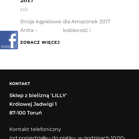
By
ERJ
Stroje kąpielowe dla Amazonek 2017
Anita – kobiecość i
STROJE
ZOBACZ WIĘCEJ
KĄPIELOWE
DLA
AMAZONEK
2017
KONTAKT
Sklep z bielizną 'LILLY'
Królowej Jadwigi 1
87-100 Toruń
Kontakt telefoniczny
(od poniedziałku do piątku, w godzinach 10:00-