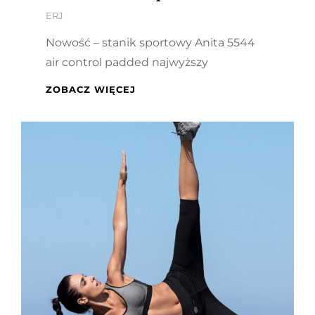
By
ERJ
Nowość – stanik sportowy Anita 5544
air control padded najwyższy
NOWOŚĆ
ZOBACZ WIĘCEJ
–
STANIK
SPORTOWY
ANITA
5544
AIR
CONTROL
PADDED