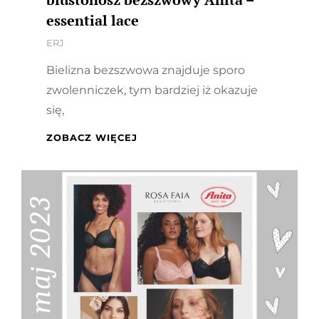
essential lace
By
ERJ
Bielizna bezszwowa znajduje sporo
zwolenniczek, tym bardziej iż okazuje
się,
BIUSTONOSZ
ZOBACZ WIĘCEJ
BEZSZWOWY
ANITA
–
ESSENTIAL
LACE