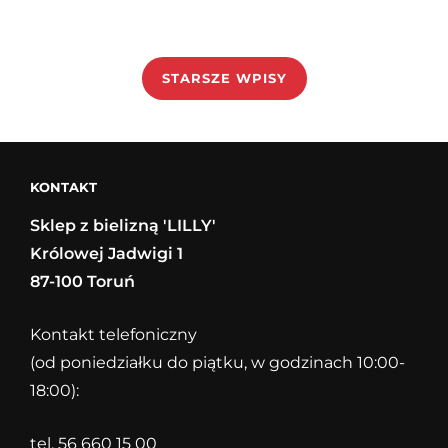
ANITA
–
Nawigacja
VIENNA
po
STARSZE WPISY
wpisach
KONTAKT
Sklep z bielizną 'LILLY'
Królowej Jadwigi 1
87-100 Toruń
Kontakt telefoniczny
(od poniedziałku do piątku, w godzinach 10:00-
18:00):
tel. 56 660 15 00