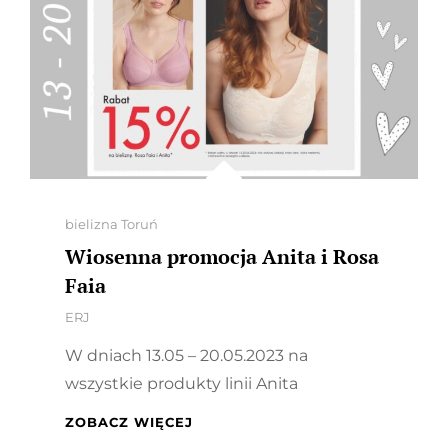
Categories
bielizna Toruń
Wiosenna promocja Anita i Rosa
Faia
By
ERJ
W dniach 13.05 – 20.05.2023 na
wszystkie produkty linii Anita
WIOSENNA
ZOBACZ WIĘCEJ
PROMOCJA