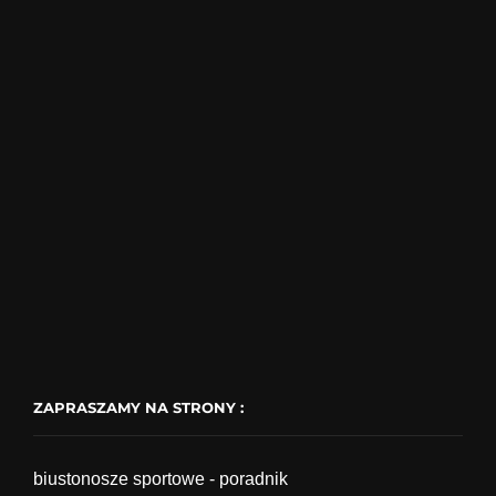
ZAPRASZAMY NA STRONY :
biustonosze sportowe - poradnik