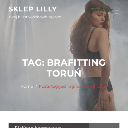
Skip
SKLEP LILLY
to
Twój biust w dobrych rękach
content
TAG:
BRAFITTING
TORUŃ
Home
Posts tagged
Tag:
brafitting toruń