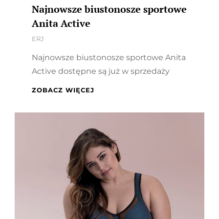
Najnowsze biustonosze sportowe
Anita Active
By
ERJ
Najnowsze biustonosze sportowe Anita
Active dostępne są już w sprzedaży
NAJNOWSZE
ZOBACZ WIĘCEJ
BIUSTONOSZE
SPORTOWE
ANITA
ACTIVE