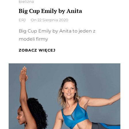
Categories
bielizna
Big Cup Emily by Anita
By
ERJ
On
22 Sierpnia 2020
Big Cup Emily by Anita to jeden z
modeli firmy
BIG
ZOBACZ WIĘCEJ
CUP
EMILY
BY
ANITA