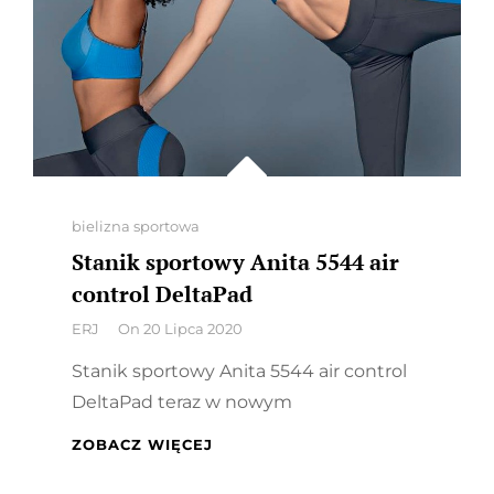
Categories
bielizna sportowa
Stanik sportowy Anita 5544 air
control DeltaPad
By
ERJ
On
20 Lipca 2020
Stanik sportowy Anita 5544 air control
DeltaPad teraz w nowym
STANIK
ZOBACZ WIĘCEJ
SPORTOWY
ANITA