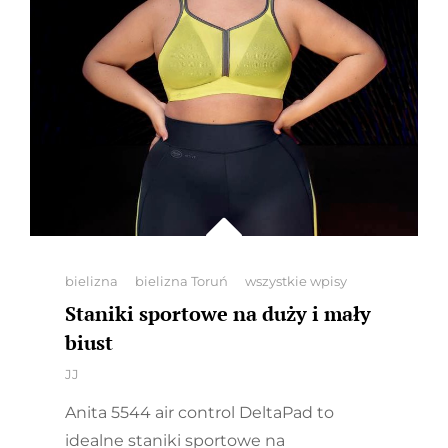
Categories
bielizna
bielizna Toruń
wszystkie wpisy
Staniki sportowe na duży i mały
biust
By
JJ
Anita 5544 air control DeltaPad to
idealne staniki sportowe na