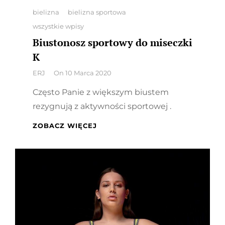
Categories
bielizna
bielizna sportowa
wszystkie wpisy
Biustonosz sportowy do miseczki
K
By
ERJ
On
10 Marca 2020
Często Panie z większym biustem
rezygnują z aktywności sportowej .
BIUSTONOSZ
ZOBACZ WIĘCEJ
SPORTOWY
DO
MISECZKI
K