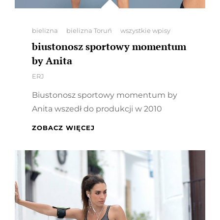
Categories
bielizna
bielizna Toruń
wszystkie wpisy
biustonosz sportowy momentum
by Anita
By
ERJ
Biustonosz sportowy momentum by
Anita wszedł do produkcji w 2010
BIUSTONOSZ
ZOBACZ WIĘCEJ
SPORTOWY
MOMENTUM
BY
ANITA