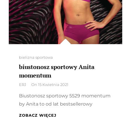
Categories
bielizna sportowa
biustonosz sportowy Anita
momentum
By
ERJ
On
15 Kwietnia 2021
Biustonosz sportowy 5529 momentum
by Anita to od lat bestsellerowy
BIUSTONOSZ
ZOBACZ WIĘCEJ
SPORTOWY
ANITA