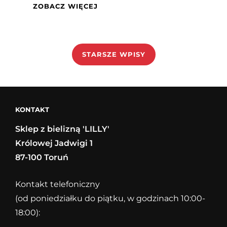
AKTYWNA
ZOBACZ WIĘCEJ
JESIEŃ
Z
Nawigacja
ANITĄ
po
STARSZE WPISY
wpisach
KONTAKT
Sklep z bielizną 'LILLY'
Królowej Jadwigi 1
87-100 Toruń
Kontakt telefoniczny
(od poniedziałku do piątku, w godzinach 10:00-
18:00):