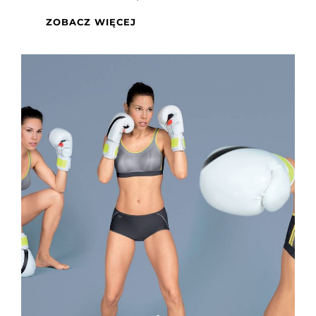
STANIKI
ZOBACZ WIĘCEJ
SPORTOWE
NA
DUŻY
I
MAŁY
BIUST