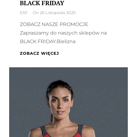
BLACK FRIDAY
By
ERJ
On
26 Listopada 2020
ZOBACZ NASZE PROMOCJE
Zapraszamy do naszych sklepów na
BLACK FRIDAY.Bielizna
BLACK
ZOBACZ WIĘCEJ
FRIDAY