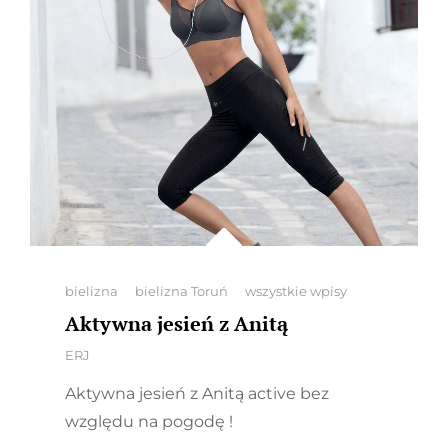
Categories
bielizna
bielizna Toruń
wszystkie wpisy
Aktywna jesień z Anitą
By
ERJ
Aktywna jesień z Anitą active bez
względu na pogodę !