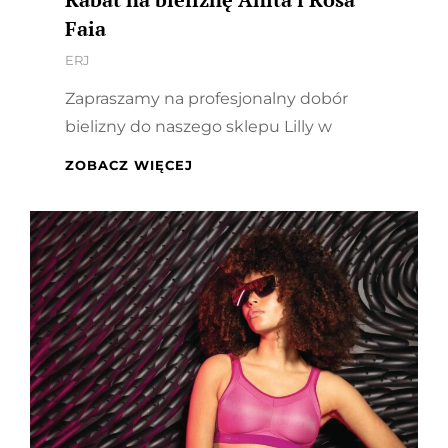
Faia
By
ERJ
Zapraszamy na profesjonalny dobór
bielizny do naszego sklepu Lilly w
RABAT
ZOBACZ WIĘCEJ
NA
BIELIZNĘ
ANITA
I
ROSA
FAIA