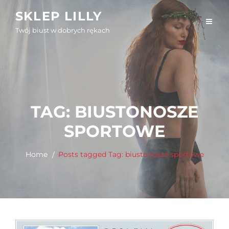
Skip
SKLEP LILLY
to
Twój biust w dobrych rękach
content
TAG:
BIUSTONOSZE
SPORTOWE
Home
Posts tagged
Tag:
biustonosze sportowe