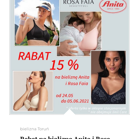
Categories
bielizna Toruń
Rabat na bieliznę Anita i Rosa