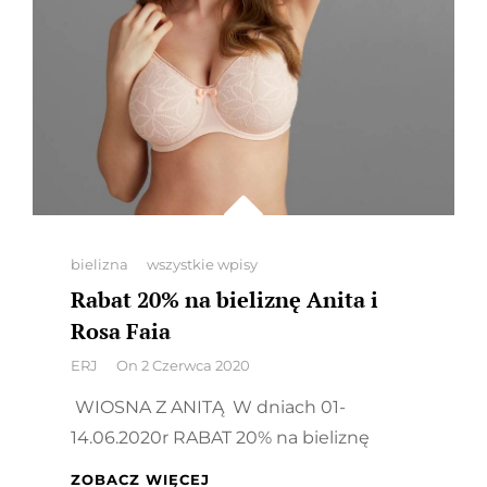
Categories
bielizna
wszystkie wpisy
Rabat 20% na bieliznę Anita i
Rosa Faia
By
ERJ
On
2 Czerwca 2020
WIOSNA Z ANITĄ W dniach 01-
14.06.2020r RABAT 20% na bieliznę
RABAT
ZOBACZ WIĘCEJ