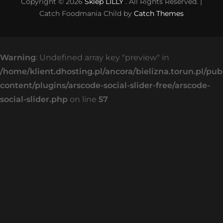
Copyright © 2026
Sklep LILLY
. All Rights Reserved. |
Catch Foodmania Child by
Catch Themes
Warning
: Undefined array key "preview" in
/home/klient.dhosting.pl/ancora/bielizna.torun.pl/pu
content/plugins/arscode-social-slider-free/arscode-
social-slider.php
on line
57