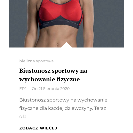
Categories
bielizna sportowa
Biustonosz sportowy na
wychowanie fizyczne
By
ERJ
On
21 Sierpnia 2020
Biustonosz sportowy na wychowanie
fizyczne dla każdej dziewczyny. Teraz
dla
BIUSTONOSZ
ZOBACZ WIĘCEJ