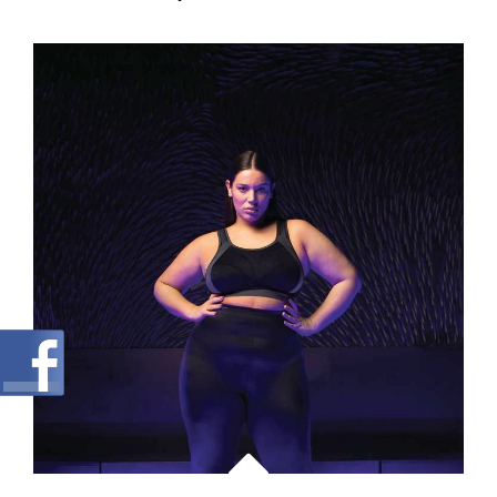
20%
NA
BIELIZNĘ
ANITA
I
ROSA
FAIA