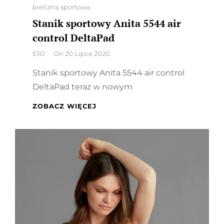
Categories
bielizna sportowa
Stanik sportowy Anita 5544 air
control DeltaPad
By
ERJ
On
20 Lipca 2020
Stanik sportowy Anita 5544 air control
DeltaPad teraz w nowym
STANIK
ZOBACZ WIĘCEJ
SPORTOWY
ANITA
5544
AIR
CONTROL
DELTAPAD