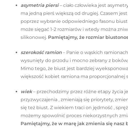
asymetria piersi
– ciało człowieka jest asymetr
ma jedną pierś większą od drugiej. Czasem jes
poprzez wybranie odpowiedniego fasonu biusto
może sięgać 1-2 rozmiarów i wtedy można zniw
silikonowej.
Pamiętajmy, że rozmiar biustonos
szerokość ramion
– Panie o wąskich ramionach
wysunięty do przodu i mocno zebrany z boków, ta
Mimo tego, że biust jest bardziej wyeksponow
większość kobiet ramiona ma proporcjonalnej s
wiek
– przechodzimy przez różne etapy życia 
przyzwyczajenia , zmieniają się priorytety, zmie
się też biust. Z wiekiem traci on jędrność , sprę
możemy spowolnić proces niekorzystnych zmi
Pamiętajmy, że w marę jak zmienia się nasz 