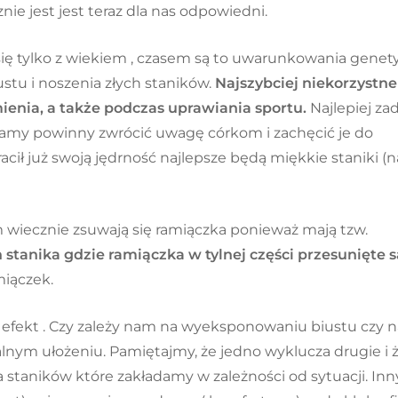
ie jest jest teraz dla nas odpowiedni.
się tylko z wiekiem , czasem są to uwarunkowania genet
ustu i noszenia złych staników.
Najszybciej niekorzystne
mienia, a także podczas uprawiania sportu.
Najlepiej za
ie Mamy powinny zwrócić uwagę córkom i zachęcić je do
acił już swoją jędrność najlepsze będą miękkie staniki (n
ym wiecznie zsuwają się ramiączka ponieważ mają tzw.
n stanika gdzie ramiączka w tylnej części przesunięte 
miączek.
 efekt . Czy zależy nam na wyeksponowaniu biustu czy n
lnym ułożeniu. Pamiętajmy, że jedno wyklucza drugie i 
 staników które zakładamy w zależności od sytuacji. Inn