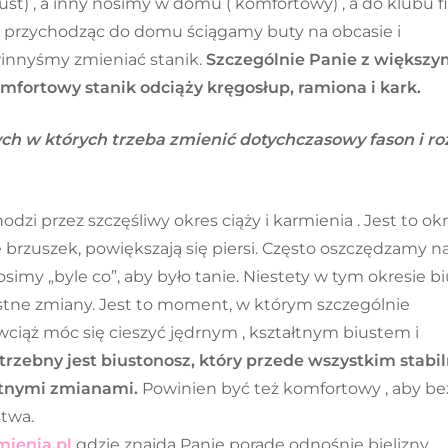
ust) , a inny nosimy w domu ( komfortowy) , a do klubu f
k przychodząc do domu ściągamy buty na obcasie i
innyśmy zmieniać stanik.
Szczególnie Panie z większ
mfortowy stanik odciąży kręgosłup, ramiona i kark.
ch w których trzeba zmienić dotychczasowy fason i r
dzi przez szczęśliwy okres ciąży i karmienia . Jest to ok
brzuszek, powiększają się piersi. Często oszczędzamy n
osimy „byle co”, aby było tanie. Niestety w tym okresie bi
stne zmiany. Jest to moment, w którym szczególnie
wciąż móc się cieszyć jędrnym , kształtnym biustem i
trzebny jest biustonosz, który przede wszystkim stabil
stnymi zmianami.
Powinien być też komfortowy , aby be
twa.
ienia.pl
gdzie znajdą Panie poradę odnośnie bielizny