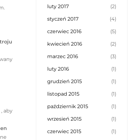
luty 2017
(2)
m.
styczeń 2017
(4)
czerwiec 2016
(5)
troju
kwiecień 2016
(2)
marzec 2016
(3)
owany
luty 2016
(1)
grudzień 2015
(1)
listopad 2015
(1)
e
październik 2015
(1)
, aby
wrzesień 2015
(1)
ien
czerwiec 2015
(1)
żne