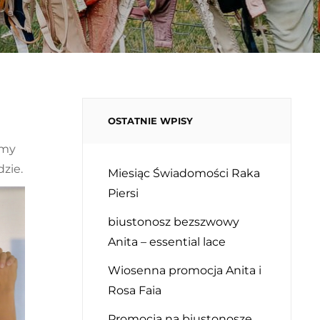
OSTATNIE WPISY
imy
zie.
Miesiąc Świadomości Raka
Piersi
biustonosz bezszwowy
Anita – essential lace
Wiosenna promocja Anita i
Rosa Faia
Promocja na biustonosze