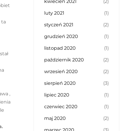
kwiecień 2021
(2)
obiet
luty 2021
(1)
 ta
styczeń 2021
(2)
grudzień 2020
(1)
listopad 2020
(1)
stał
październik 2020
(2)
na
wrzesień 2020
(2)
sierpień 2020
(3)
awa ,
lipiec 2020
(1)
ienia
czerwiec 2020
(1)
le
maj 2020
(2)
a.
marzec 2020
(3)