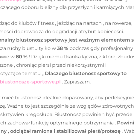
yczącego doboru bielizny dla przyszłych i karmiących Ma
ząc do klubów fitness , jeżdżąc na nartach , na rowerze,
mości doprowadza do degradacji atrybut kobiecości.
onalny biustonosz sportowy jest ważnym elementem s
cza ruchy biustu tylko w
38 %
podczas gdy profesjonalny
rawie w
80 %
! Dzięki niemu tkanka łączna, z której zbud
szone , chroniąc piersi przed niekorzystnymi i
dotyczące tematu „
Dlaczego biustonosz sportowy to
iustonosze-sportowe.pl
. Zapraszam.
mieć biustonosz idealnie dopasowany, aby perfekcyjni
zę. Ważne to jest szczególnie ze względów zdrowotnych 
y skrzywień kręgosłupa. Biustonosz powinien być przede
iach zachował funkcję optymalnego potrzymania .
Powin
y , odciążał ramiona i stabilizował pierś/protezę
. Wa