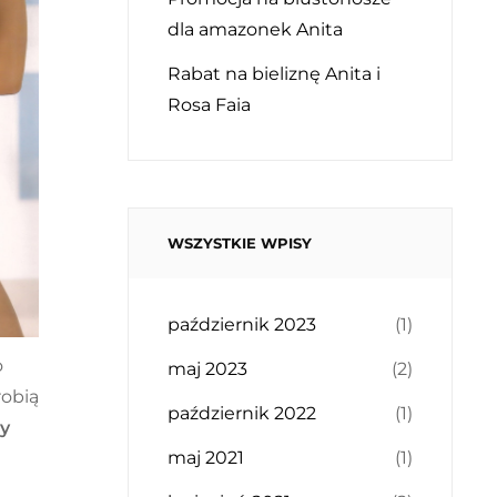
dla amazonek Anita
Rabat na bieliznę Anita i
Rosa Faia
WSZYSTKIE WPISY
październik 2023
(1)
o
maj 2023
(2)
robią
październik 2022
(1)
ny
maj 2021
(1)