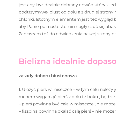
jest aby, był idealnie dobrany obwód który z j
podtrzymywał biust od dołu a z drugiej stron
chłonki. Istotnym elementem jest też wygląd b
aby Panie po mastektomii mogły czuć się atrakc
Zapraszam też do odwiedzenia naszej strony 
Bielizna idealnie dopa
zasady doboru biustonosza
1. Ułożyć pierś w miseczce – w tym celu należy 
ruchem wygarnąć pierś z dołu i z boku , będzie ł
– pierś powinna być cała w miseczce , nie moż
– fiszbina powinna okalać całą pierś – nie moż