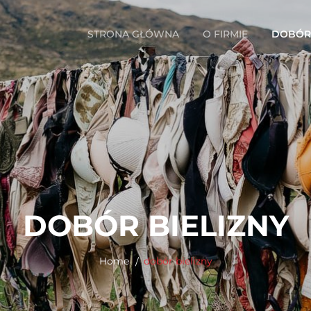
STRONA GŁÓWNA
O FIRMIE
DOBÓR 
DOBÓR BIELIZNY
Home
dobór bielizny