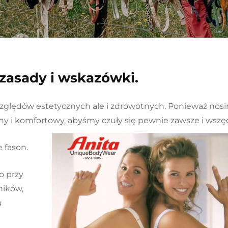
zasady i wskazówki.
 względów estetycznych ale i zdrowotnych. Ponieważ nos
any i komfortowy, abyśmy
czuły się pewnie zawsze i wszęd
e fason.
o przy
ników,
u