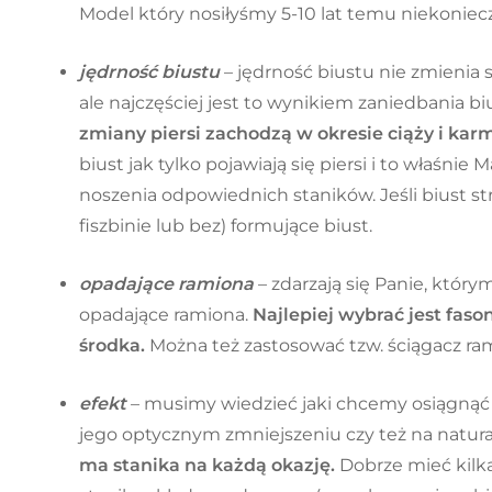
Model który nosiłyśmy 5-10 lat temu niekonieczn
jędrność biustu
– jędrność biustu nie zmienia 
ale najczęściej jest to wynikiem zaniedbania bi
zmiany piersi zachodzą w okresie ciąży i kar
biust jak tylko pojawiają się piersi i to właśn
noszenia odpowiednich staników. Jeśli biust str
fiszbinie lub bez) formujące biust.
opadające ramiona
– zdarzają się Panie, któr
opadające ramiona.
Najlepiej wybrać jest faso
środka.
Można też zastosować tzw. ściągacz ra
efekt
– musimy wiedzieć jaki chcemy osiągnąć
jego optycznym zmniejszeniu czy też na natura
ma stanika na każdą okazję.
Dobrze mieć kilka