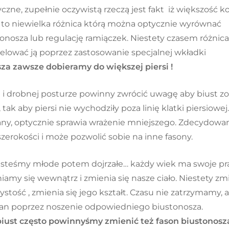
yczne, zupełnie oczywistą rzeczą jest fakt iż większość k
t to niewielka różnica którą można optycznie wyrównać
nosza lub regulację ramiączek. Niestety czasem różnica
elować ją poprzez zastosowanie specjalnej wkładki
za zawsze dobieramy do większej piersi !
 i drobnej posturze powinny zwrócić uwagę aby biust zo
k aby piersi nie wychodziły poza linię klatki piersiowej.
any, optycznie sprawia wrażenie mniejszego. Zdecydowa
zerokości i może pozwolić sobie na inne fasony.
jesteśmy młode potem dojrzałe… każdy wiek ma swoje pr
niamy się wewnątrz i zmienia się nasze ciało. Niestety zm
żystość , zmienia się jego kształt. Czasu nie zatrzymamy, a
an poprzez noszenie odpowiedniego biustonosza.
biust często powinnyśmy zmienić też fason biustonosz