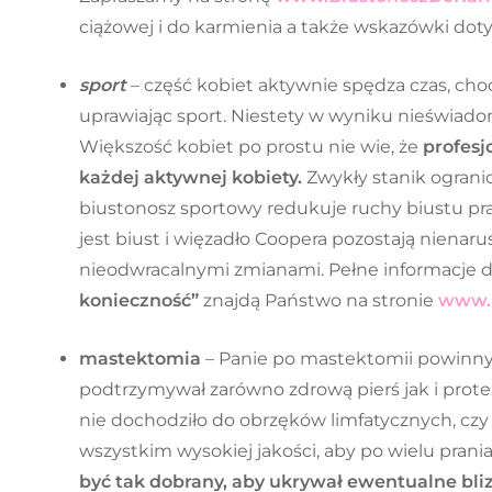
ciążowej i do karmienia a także wskazówki dot
sport
– część kobiet aktywnie spędza czas, chod
uprawiając sport. Niestety w wyniku nieświado
Większość kobiet po prostu nie wie, że
profesj
każdej aktywnej kobiety.
Zwykły stanik ograni
biustonosz sportowy redukuje ruchy biustu p
jest biust i więzadło Coopera pozostają nienaru
nieodwracalnymi zmianami. Pełne informacje 
konieczność”
znajdą Państwo na stronie
www.b
mastektomia
– Panie po mastektomii powinny 
podtrzymywał zarówno zdrową pierś jak i prote
nie dochodziło do obrzęków limfatycznych, cz
wszystkim wysokiej jakości, aby po wielu pran
być tak dobrany, aby ukrywał ewentualne blizn