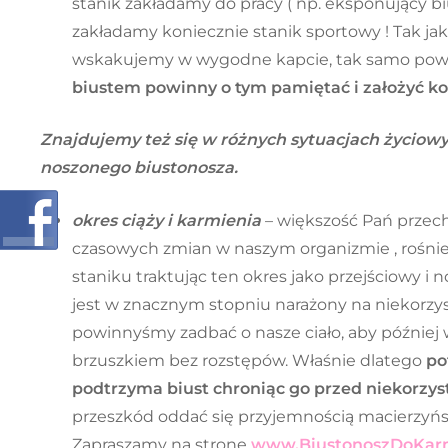
stanik zakładamy do pracy ( np. eksponujący bi
zakładamy koniecznie stanik sportowy ! Tak ja
wskakujemy w wygodne kapcie, tak samo pow
biustem powinny o tym pamiętać i założyć ko
Znajdujemy też się w różnych sytuacjach życiowy
noszonego biustonosza.
okres ciąży i karmienia
– większość Pań przecho
czasowych zmian w naszym organizmie , rośnie 
staniku traktując ten okres jako przejściowy i n
jest w znacznym stopniu narażony na niekorzy
powinnyśmy zadbać o nasze ciało, aby później 
brzuszkiem bez rozstępów. Właśnie dlatego
po
podtrzyma biust chroniąc go przed niekorzy
przeszkód oddać się przyjemnością macierzyńs
Zapraszamy na stronę
www.BiustonoszDoKarm