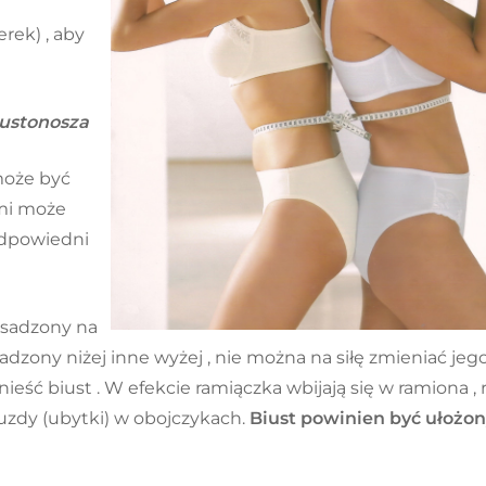
erek) , aby
ustonosza
może być
imi może
odpowiedni
osadzony na
adzony niżej inne wyżej , nie można na siłę zmieniać jeg
eść biust . W efekcie ramiączka wbijają się w ramiona , 
bruzdy (ubytki) w obojczykach.
Biust powinien być ułożo