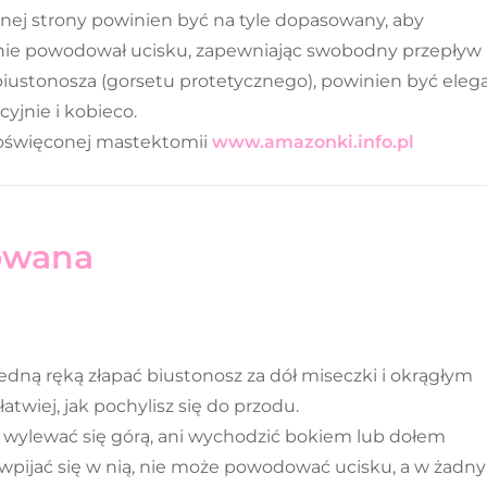
ednej strony powinien być na tyle dopasowany, aby
y nie powodował ucisku, zapewniając swobodny przepływ
iustonosza (gorsetu protetycznego), powinien być elega
yjnie i kobieco.
poświęconej mastektomii
www.amazonki.info.pl
sowana
jedną ręką złapać biustonosz za dół miseczki i okrągłym
atwiej, jak pochylisz się do przodu.
e wylewać się górą, ani wychodzić bokiem lub dołem
e wpijać się w nią, nie może powodować ucisku, a w żadn