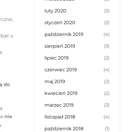
luty 2020
(3)
yczne,
styczeń 2020
(2)
październik 2019
(4)
dbać o
sierpień 2019
(3)
a
lipiec 2019
(2)
czerwiec 2019
(4)
maj 2019
(2)
są do
kwiecień 2019
(2)
marzec 2019
(3)
a
że
nie
listopad 2018
(4)
y
październik 2018
(1)