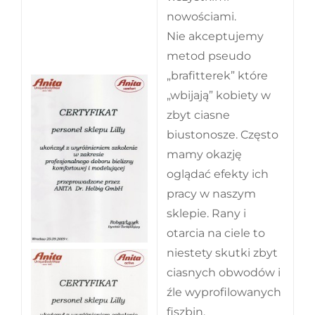
nowościami.
Nie akceptujemy
metod pseudo
„brafitterek” które
„wbijają” kobiety w
zbyt ciasne
biustonosze. Często
mamy okazję
oglądać efekty ich
pracy w naszym
sklepie. Rany i
otarcia na ciele to
niestety skutki zbyt
ciasnych obwodów i
źle wyprofilowanych
fiszbin.