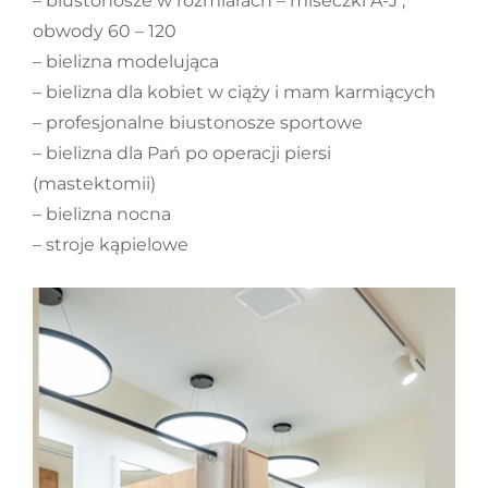
– biustonosze w rozmiarach – miseczki A-J ,
obwody 60 – 120
– bielizna modelująca
– bielizna dla kobiet w ciąży i mam karmiących
– profesjonalne biustonosze sportowe
– bielizna dla Pań po operacji piersi
(mastektomii)
– bielizna nocna
– stroje kąpielowe