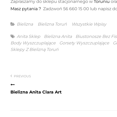
Zapraszamy do sklepu stacjonarnego w
Toruniu
ora
Masz pytania ?
Zadzwoń 56 660 15 00 lub napisz do
Categories
Bielizna
Bielizna Toruń
Wszystkie Wpisy
Tags
Anita Sklep
Bielizna Anita
Biustonosze Bez Fis
Body Wyszczuplające
Gorsety Wyszczuplające
G
Sklepy Z Bielizną Toruń
Nawigacja
wpisu
PREVIOUS
Bielizna Anita Clara Art