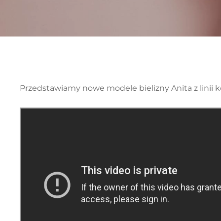
Bielizna Anita – nowości jesień 2018
Przedstawiamy nowe modele bielizny Anita z linii