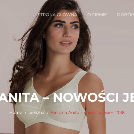
STRONA GŁÓWNA
O FIRMIE
DOBÓR 
ANITA – NOWOŚCI J
Home
bielizna
Bielizna Anita – nowości jesień 2018