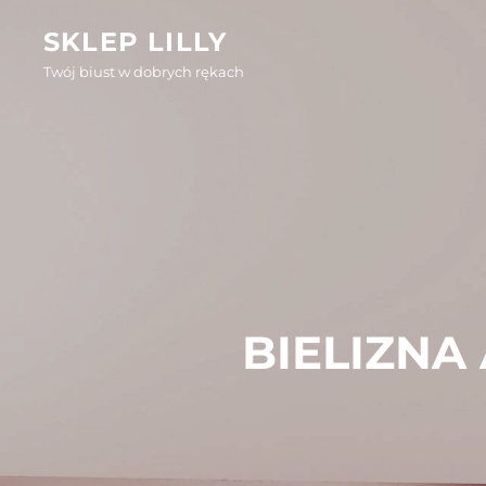
Skip
SKLEP LILLY
to
Twój biust w dobrych rękach
content
BIELIZNA 