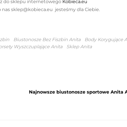
z do sklepu internetowego
Kobieca.eu
 nas sklep@kobieca.eu jesteśmy dla Ciebie.
zbin
Biustonosze Bez Fiszbin Anita
Body Korygujące A
orsety Wyszczuplające Anita
Sklep Anita
Najnowsze biustonosze sportowe Anita A