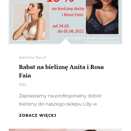
Categories
bielizna Toruń
Rabat na bieliznę Anita i Rosa
Faia
By
ERJ
Zapraszamy na profesjonalny dobór
bielizny do naszego sklepu Lilly w
RABAT
ZOBACZ WIĘCEJ
NA
BIELIZNĘ