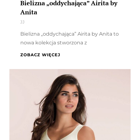
Bielizna „oddychająca” Airita by
Anita
By
JJ
Bielizna „oddychająca” Airita by Anita to
nowa kolekcja stworzona z
BIELIZNA
ZOBACZ WIĘCEJ
„ODDYCHAJĄCA”
AIRITA
BY
ANITA