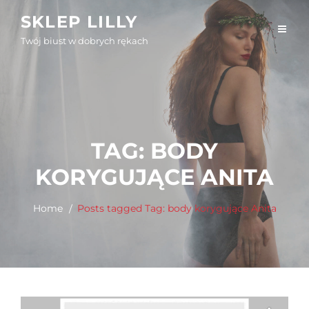
Skip
SKLEP LILLY
to
Twój biust w dobrych rękach
content
TAG:
BODY
KORYGUJĄCE ANITA
Home
Posts tagged
Tag:
body korygujące Anita