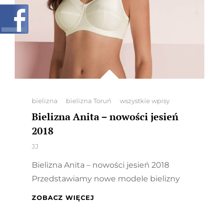
Categories
bielizna
bielizna Toruń
wszystkie wpisy
Bielizna Anita – nowości jesień
2018
By
JJ
Bielizna Anita – nowości jesień 2018
Przedstawiamy nowe modele bielizny
BIELIZNA
ZOBACZ WIĘCEJ
ANITA
–