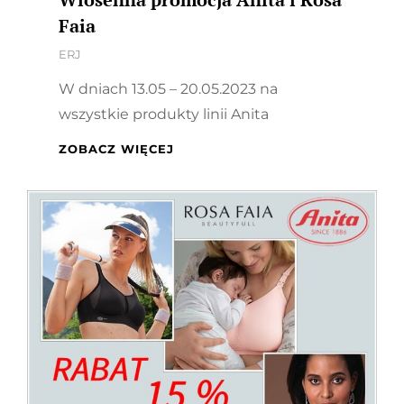
Faia
By
ERJ
W dniach 13.05 – 20.05.2023 na
wszystkie produkty linii Anita
WIOSENNA
ZOBACZ WIĘCEJ
PROMOCJA
ANITA
I
ROSA
FAIA