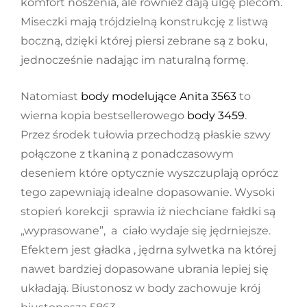
komfort noszenia, ale również dają ulgę plecom.
Miseczki mają trójdzielną konstrukcję z listwą
boczną, dzięki której piersi zebrane są z boku,
jednocześnie nadając im naturalną formę.
Natomiast
body modelujące Anita 3563
to
wierna kopia bestsellerowego
body 3459
.
Przez środek tułowia przechodzą płaskie szwy
połączone z tkaniną z ponadczasowym
deseniem które optycznie wyszczuplają oprócz
tego zapewniają idealne dopasowanie. Wysoki
stopień korekcji sprawia iż niechciane fałdki są
„wyprasowane”, a ciało wydaje się jędrniejsze.
Efektem jest gładka , jędrna sylwetka na której
nawet bardziej dopasowane ubrania lepiej się
układają. Biustonosz w body zachowuje krój