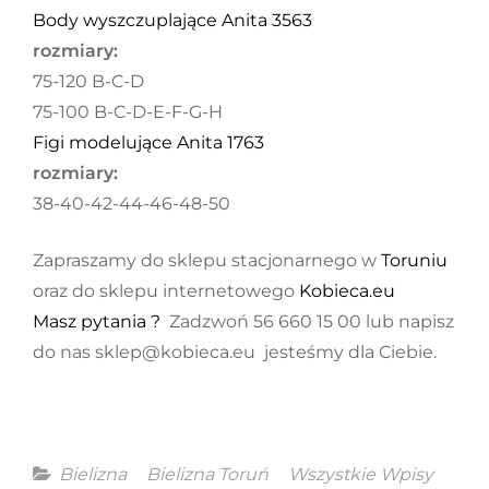
Body wyszczuplające Anita 3563
rozmiary:
75-120 B-C-D
75-100 B-C-D-E-F-G-H
Figi modelujące Anita 1763
rozmiary:
38-40-42-44-46-48-50
Zapraszamy do sklepu stacjonarnego w
Toruniu
oraz do sklepu internetowego
Kobieca.eu
Masz pytania ?
Zadzwoń 56 660 15 00 lub napisz
do nas sklep@kobieca.eu jesteśmy dla Ciebie.
Categories
Bielizna
Bielizna Toruń
Wszystkie Wpisy