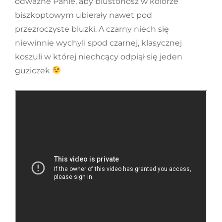
odważne Panie, aby biustonosz w kolorze
biszkoptowym ubierały nawet pod
przezroczyste bluzki. A czarny niech się
niewinnie wychyli spod czarnej, klasycznej
koszuli w której niechcący odpiął się jeden
guziczek