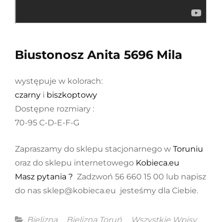
Biustonosz Anita 5696 Mila
występuje w kolorach:
czarny
i
biszkoptowy
Dostępne rozmiary :
70-95 C-D-E-F-G
Zapraszamy do sklepu stacjonarnego w
Toruniu
oraz do sklepu internetowego
Kobieca.eu
Masz pytania ?
Zadzwoń 56 660 15 00 lub napisz
do nas sklep@kobieca.eu jesteśmy dla Ciebie.
Categories
Bielizna
Bielizna Toruń
Wszystkie Wpisy