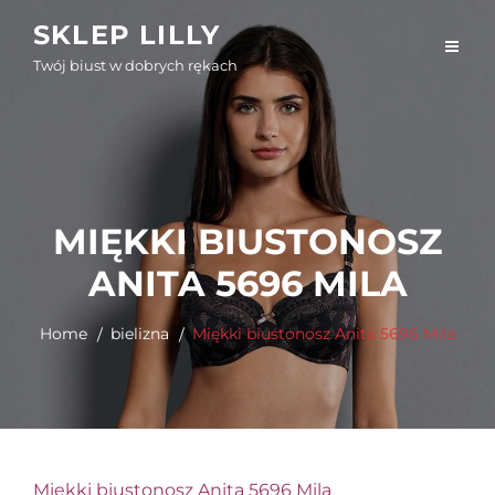
Skip
SKLEP LILLY
to
Twój biust w dobrych rękach
content
MIĘKKI BIUSTONOSZ
ANITA 5696 MILA
Home
bielizna
Miękki biustonosz Anita 5696 Mila
Miękki biustonosz Anita 5696 Mila