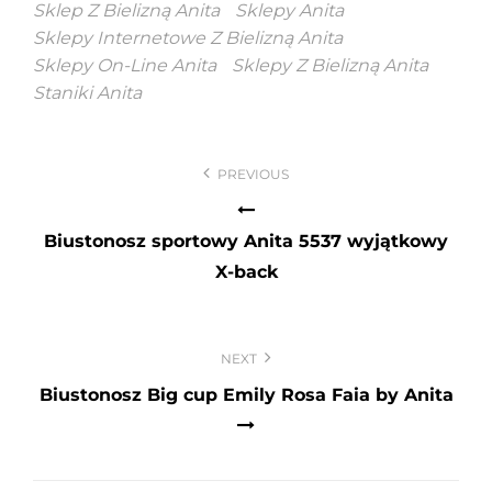
Sklep Z Bielizną Anita
Sklepy Anita
Sklepy Internetowe Z Bielizną Anita
Sklepy On-Line Anita
Sklepy Z Bielizną Anita
Staniki Anita
Nawigacja
PREVIOUS
wpisu
Biustonosz sportowy Anita 5537 wyjątkowy
X-back
NEXT
Biustonosz Big cup Emily Rosa Faia by Anita