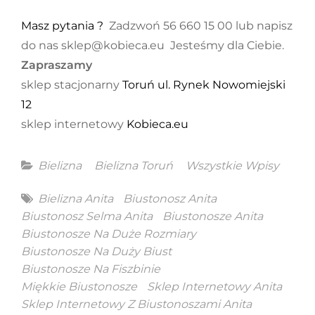
Masz pytania ?
Zadzwoń 56 660 15 00 lub napisz
do nas sklep@kobieca.eu Jesteśmy dla Ciebie.
Zapraszamy
sklep stacjonarny
Toruń ul. Rynek Nowomiejski
12
sklep internetowy
Kobieca.eu
Categories
Bielizna
Bielizna Toruń
Wszystkie Wpisy
Tags
Bielizna Anita
Biustonosz Anita
Biustonosz Selma Anita
Biustonosze Anita
Biustonosze Na Duże Rozmiary
Biustonosze Na Duży Biust
Biustonosze Na Fiszbinie
Miękkie Biustonosze
Sklep Internetowy Anita
Sklep Internetowy Z Biustonoszami Anita