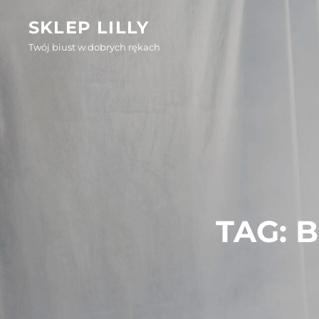
Skip
SKLEP LILLY
to
Twój biust w dobrych rękach
content
TAG:
B