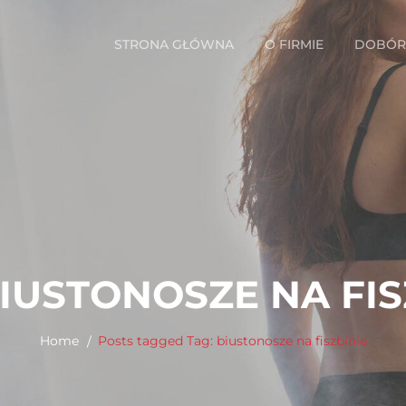
STRONA GŁÓWNA
O FIRMIE
DOBÓR 
IUSTONOSZE NA FIS
Home
Posts tagged
Tag:
biustonosze na fiszbinie