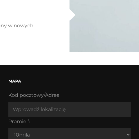
sony w nowych
MAPA
Kod pocztowy/Adres
Promień