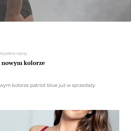
szystkie wpisy
w nowym kolorze
ym kolorze patriot blue już w sprzedaży
NOSZ
M
ZE