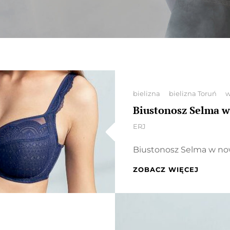
Categories
bielizna
bielizna Toruń
w
Biustonosz Selma 
By
ERJ
Biustonosz Selma w now
BIUSTO
ZOBACZ WIĘCEJ
SELMA
W
NOWY
KOLOR