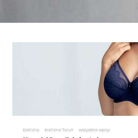
Categories
bielizna
bielizna Toruń
wszystkie wpisy