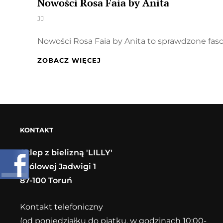
Nowości Rosa Faia by Anita
By
JJ
Nowości Rosa Faia by Anita to sprawdzone fa
NOWOŚCI
ZOBACZ WIĘCEJ
ROSA
FAIA
BY
ANITA
KONTAKT
Sklep z bielizną 'LILLY'
Królowej Jadwigi 1
87-100 Toruń
Kontakt telefoniczny
(od poniedziałku do piątku, w godzinach 10:00-