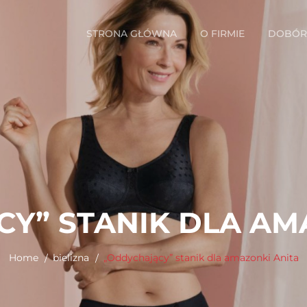
STRONA GŁÓWNA
O FIRMIE
DOBÓR 
Y” STANIK DLA AM
Home
bielizna
„Oddychający” stanik dla amazonki Anita