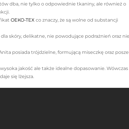
ów dba, nie tylko o odpowiednie tkaniny, ale również o
cji.
fikat
OEKO-TEX
co znaczy, że są wolne od substancji
 dla skóry, delikatne, nie powodujące podrażnień oraz ni
Anita posiada trójdzielne, formującą miseczkę oraz posz
go wysoka jakość ale także idealne dopasowanie. Wówczas
aje się lżejsza.