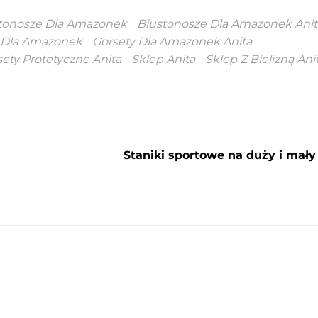
tonosze Dla Amazonek
Biustonosze Dla Amazonek Anit
 Dla Amazonek
Gorsety Dla Amazonek Anita
ety Protetyczne Anita
Sklep Anita
Sklep Z Bielizną Ani
Staniki sportowe na duży i mały