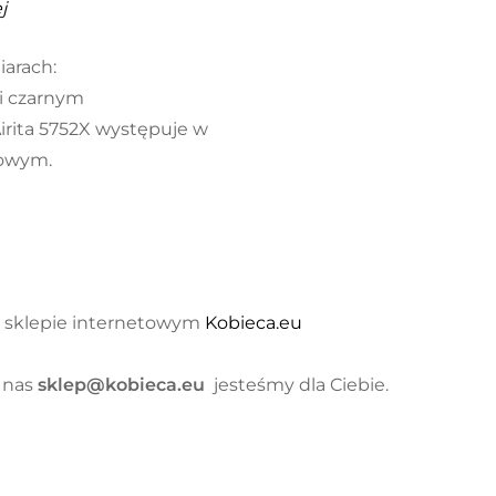
j
iarach:
i czarnym
irita 5752X występuje w
kowym.
w sklepie internetowym
Kobieca.eu
 nas
sklep@kobieca.eu
jesteśmy dla Ciebie.