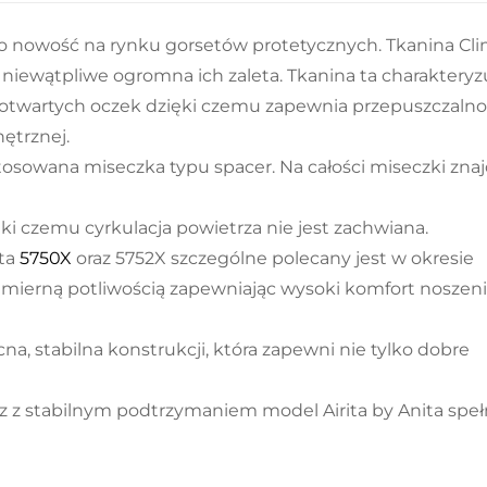
 to nowość na rynku gorsetów protetycznych. Tkanina Cl
 niewątpliwe ogromna ich zaleta. Tkanina ta charakteryz
ę otwartych oczek dzięki czemu zapewnia przepuszczaln
ętrznej.
tosowana miseczka typu spacer. Na całości miseczki zna
ęki czemu cyrkulacja powietrza nie jest zachwiana.
ita
5750X
oraz 5752X szczególne polecany jest w okresie
mierną potliwością zapewniając wysoki komfort noszeni
na, stabilna konstrukcji, która zapewni nie tylko dobre
z z stabilnym podtrzymaniem model Airita by Anita speł