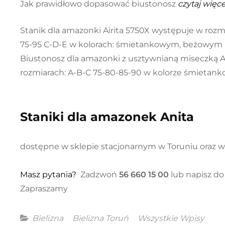
Jak prawidłowo dopasować biustonosz
czytaj więce
Stanik dla amazonki Airita 5750X występuje w rozm
75-95 C-D-E w kolorach: śmietankowym, beżowym 
Biustonosz dla amazonki z usztywnianą miseczką A
rozmiarach: A-B-C 75-80-85-90 w kolorze śmietan
Staniki dla amazonek Anita
dostępne w sklepie stacjonarnym w Toruniu oraz 
Masz pytania?
Zadzwoń
56 660 15 00
lub napisz do
Zapraszamy
Categories
Bielizna
Bielizna Toruń
Wszystkie Wpisy