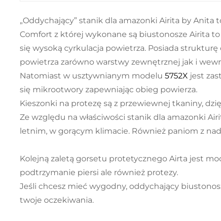
„Oddychający” stanik dla amazonki Airita by Anita
Comfort z której wykonane są biustonosze Airita to
się wysoką cyrkulacja powietrza. Posiada struktur
powietrza zarówno warstwy zewnętrznej jak i wewn
Natomiast w usztywnianym modelu
5752X
jest zas
się mikrootwory zapewniając obieg powierza.
Kieszonki na protezę są z przewiewnej tkaniny, dzi
Ze względu na właściwości stanik dla amazonki Air
letnim, w gorącym klimacie. Również paniom z nad
Kolejną zaletą gorsetu protetycznego Airta jest moc
podtrzymanie piersi ale również protezy.
Jeśli chcesz mieć wygodny, oddychający biustonos
twoje oczekiwania.