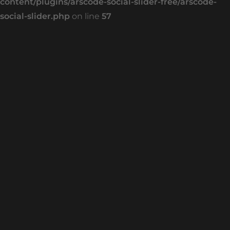
content/plugins/arscode-social-slider-free/arscode-
social-slider.php
on line
57