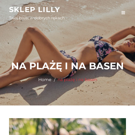
Skip
SKLEP LILLY
to
Twój biust w dobrych rękach
content
NA PLAŻĘ I NA BASEN
Home
na plażę i na basen