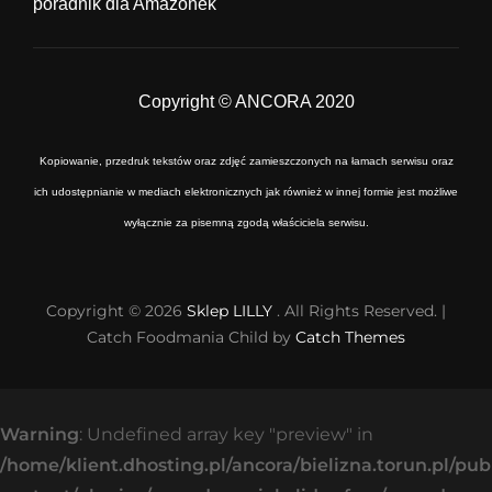
poradnik dla Amazonek
Copyright © ANCORA 2020
Kopiowanie, przedruk tekstów oraz zdjęć zamieszczonych na łamach serwisu oraz
ich udostępnianie w mediach elektronicznych jak również w innej formie jest możliwe
wyłącznie za pisemną zgodą właściciela serwisu.
Copyright © 2026
Sklep LILLY
. All Rights Reserved. |
Catch Foodmania Child by
Catch Themes
Warning
: Undefined array key "preview" in
/home/klient.dhosting.pl/ancora/bielizna.torun.pl/pu