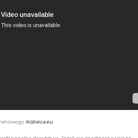
ernetowego
Kobieca.eu
.