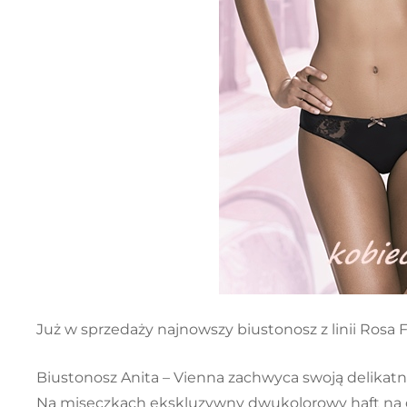
Już w sprzedaży najnowszy biustonosz z linii Rosa F
Biustonosz Anita – Vienna zachwyca swoją delikatno
Na miseczkach ekskluzywny dwukolorowy haft na d