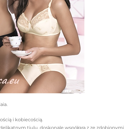
aia.
ścią i kobiecością.
elikatnym tiulu, doskonale współgra z ze zdobionymi