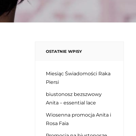
OSTATNIE WPISY
Miesiąc Świadomości Raka
Piersi
biustonosz bezszwowy
Anita – essential lace
Wiosenna promocja Anita i
Rosa Faia
Promocja na biustonosze