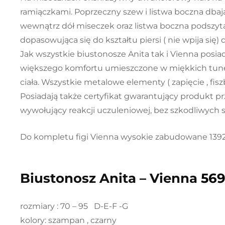
ramiączkami. Poprzeczny szew i listwa boczna dbaj
wewnątrz dół miseczek oraz listwa boczna podszyta
dopasowująca się do kształtu piersi ( nie wpija się)
Jak wszystkie biustonosze Anita tak i Vienna posi
większego komfortu umieszczone w miękkich tunela
ciała. Wszystkie metalowe elementy ( zapięcie , fiszb
Posiadają także certyfikat gwarantujący produkt prz
wywołujący reakcji uczuleniowej, bez szkodliwych s
Do kompletu figi Vienna wysokie zabudowane 1392 
Biustonosz Anita – Vienna
569
rozmiary : 70 – 95 D-E-F -G
kolory: szampan , czarny