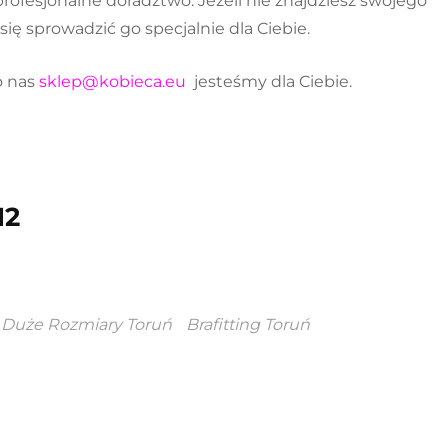
rofesjonalne doradztwo. Jeżeli nie znajdziesz swojego
ię sprowadzić go specjalnie dla Ciebie.
o nas
sklep@kobieca.eu
jesteśmy dla Ciebie.
12
 Duże Rozmiary Toruń
Brafitting Toruń