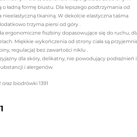
ą o ładną formę biustu. Dla lepszego podtrzymania od
 nieelastyczną tkaniną. W dekolcie elastyczna taśma
 dodatkowo trzyma piersi od góry .
ada ergonomiczne fiszbiny dopasowujące się do ruchu, dl
ch. Miękkie wykończenia od strony ciała są przyjemnie
iny, regulacja) bez zawartości niklu .
yjazny dla skóry, delikatny, nie powodujący podrażnień i
ubstancji i alergenów.
oraz biodrówki 1391
1