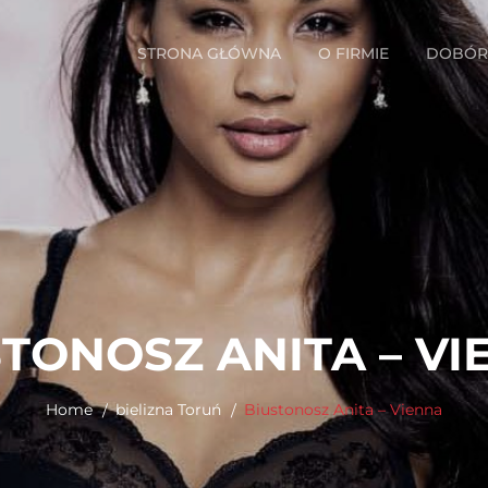
STRONA GŁÓWNA
O FIRMIE
DOBÓR 
STONOSZ ANITA – VI
Home
bielizna Toruń
Biustonosz Anita – Vienna