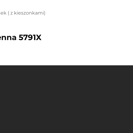
ek ( z kieszonkami)
ienna
5791X