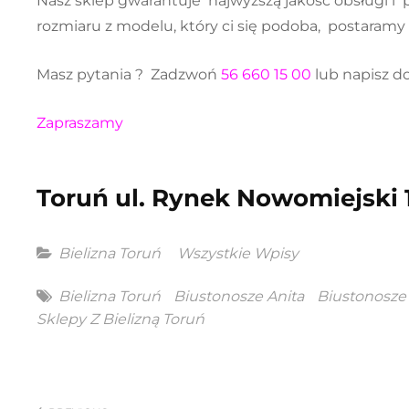
Nasz sklep gwarantuje najwyższą jakość obsługi i p
rozmiaru z modelu, który ci się podoba, postaramy s
Masz pytania ? Zadzwoń
56 660 15 00
lub napisz d
Zapraszamy
Toruń ul. Rynek Nowomiejski 
Categories
Bielizna Toruń
Wszystkie Wpisy
Tags
Bielizna Toruń
Biustonosze Anita
Biustonosze
Sklepy Z Bielizną Toruń
Nawigacja