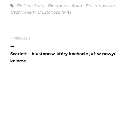
Tags
Bielizna Anita
Biustonosz Anita
Biustonosz Na
Usztywniany Biustonosz Anita
Nawigacja
wpisu
PREVIOUS
Scarlett – biustonosz który kochacie już w now
kolorze