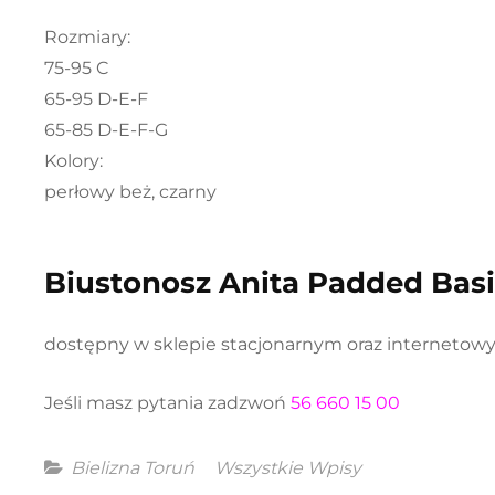
Rozmiary:
75-95 C
65-95 D-E-F
65-85 D-E-F-G
Kolory:
perłowy beż, czarny
Biustonosz Anita Padded Bas
dostępny w sklepie stacjonarnym oraz interneto
Jeśli masz pytania zadzwoń
56 660 15 00
Categories
Bielizna Toruń
Wszystkie Wpisy