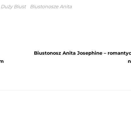
 Duży Biust
Biustonosze Anita
Biustonosz Anita Josephine – romanty
ym
n