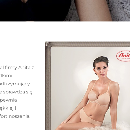
l firmy Anita z
adkimi
podtrzymujący
ie sprawdza się
apewnia
kkiej i
ort noszenia.