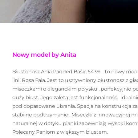
Nowy model by Anita
Biustonosz Ania Padded Basic 5439 – to nowy mode
linii Rosa Faia. Jest to usztywniony biustonosz z gł
miseczkami o eleganckim połysku , perfekcyjnie 
duży biust. Jego zaletą jest funkcjonalność. Idealn
pod dopasowane ubrania. Specjalna konstrukcja z
stabilne podtrzymanie . Miseczki z innowacyjnej mię
naturalnej w dotyku pianki zapewniają wysoki komf
Polecany Paniom z większym biustem.