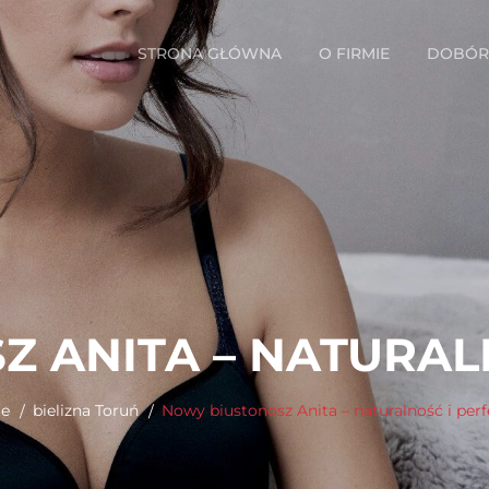
STRONA GŁÓWNA
O FIRMIE
DOBÓR 
 ANITA – NATURAL
e
bielizna Toruń
Nowy biustonosz Anita – naturalność i perf