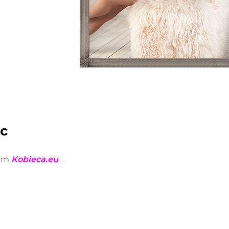
ic
wym
Kobieca.eu