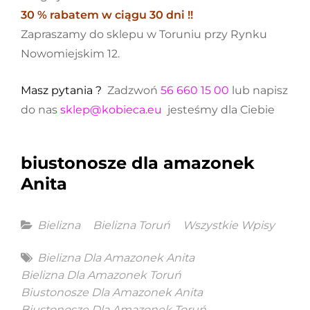
30 % rabatem w ciągu 30 dni !!
Zapraszamy do sklepu w Toruniu przy Rynku
Nowomiejskim 12.
Masz pytania ?
Zadzwoń
56 660 15 00
lub napisz
do nas
sklep@kobieca.eu
jesteśmy dla Ciebie
biustonosze dla amazonek
Anita
Categories
Bielizna
Bielizna Toruń
Wszystkie Wpisy
Tags
Bielizna Dla Amazonek Anita
Bielizna Dla Amazonek Toruń
Biustonosze Dla Amazonek Anita
Biustonosze Dla Amazonek Toruń