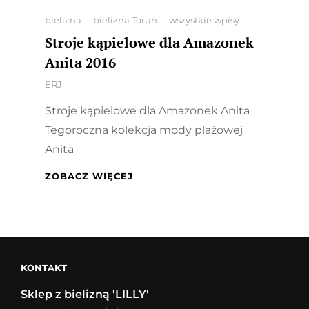
Categories
bielizna
bielizna Toruń
wszystkie wpisy
Stroje kąpielowe dla Amazonek
Anita 2016
By
ERJ
Stroje kąpielowe dla Amazonek Anita
Tegoroczna kolekcja mody plażowej
Anita
STROJE
ZOBACZ WIĘCEJ
KĄPIELOWE
DLA
AMAZONEK
ANITA
2016
KONTAKT
Sklep z bielizną 'LILLY'