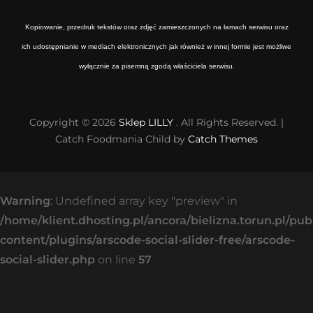
Kopiowanie, przedruk tekstów oraz zdjęć zamieszczonych na łamach serwisu oraz
ich udostępnianie w mediach elektronicznych jak również w innej formie jest możliwe
wyłącznie za pisemną zgodą właściciela serwisu.
Copyright © 2026
Sklep LILLY
. All Rights Reserved. |
Catch Foodmania Child by
Catch Themes
Warning
: Undefined array key "preview" in
/home/klient.dhosting.pl/ancora/bielizna.torun.pl/pu
content/plugins/arscode-social-slider-free/arscode-
social-slider.php
on line
57