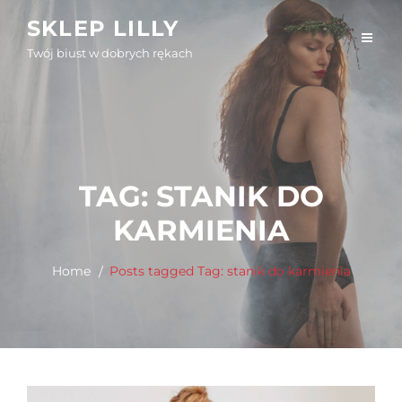
Skip
SKLEP LILLY
to
Twój biust w dobrych rękach
content
TAG:
STANIK DO
KARMIENIA
Home
Posts tagged
Tag:
stanik do karmienia