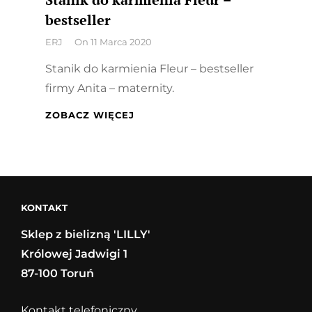
bestseller
By
ERJ
On
11 Marca 2020
Stanik do karmienia Fleur – bestseller
firmy Anita – maternity.
STANIK
ZOBACZ WIĘCEJ
DO
KARMIENIA
FLEUR
–
BESTSELLER
KONTAKT
Sklep z bielizną 'LILLY'
Królowej Jadwigi 1
87-100 Toruń
Kontakt telefoniczny