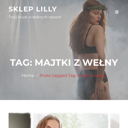
Skip
SKLEP LILLY
to
Twój biust w dobrych rękach
content
TAG:
MAJTKI Z WEŁNY
Home
Posts tagged
Tag:
majtki z wełny