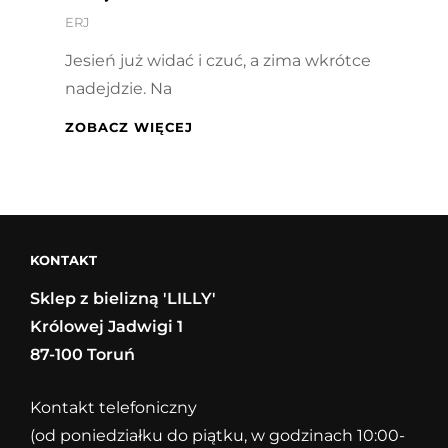
By
ERJ
Jesień już widać i czuć, a zima wkrótce
nadejdzie. Na
CIEPŁA
ZOBACZ WIĘCEJ
BIELIZNA
Z
BAWEŁNY,
WEŁNY,
MERYNOSA
KONTAKT
Sklep z bielizną 'LILLY'
Królowej Jadwigi 1
87-100 Toruń
Kontakt telefoniczny
(od poniedziałku do piątku, w godzinach 10:00-