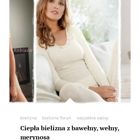
Categories
bielizna
bielizna Toruń
wszystkie wpisy
Ciepła bielizna z bawełny, wełny,
merynosa