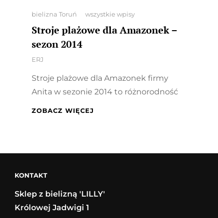
Categories
bielizna Toruń
wszystkie wpisy
Stroje plażowe dla Amazonek –
sezon 2014
By
ERJ
Stroje plażowe dla Amazonek firmy
Anita w sezonie 2014 to różnorodność
STROJE
ZOBACZ WIĘCEJ
PLAŻOWE
DLA
AMAZONEK
–
SEZON
2014
KONTAKT
Sklep z bielizną 'LILLY'
Królowej Jadwigi 1