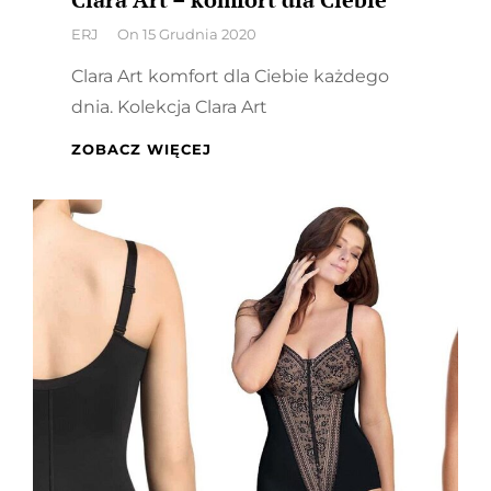
By
ERJ
On
15 Grudnia 2020
Clara Art komfort dla Ciebie każdego
dnia. Kolekcja Clara Art
CLARA
ZOBACZ WIĘCEJ
ART
–
KOMFORT
DLA
CIEBIE