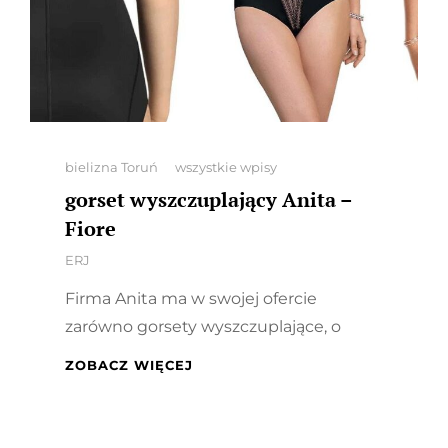
Categories
bielizna Toruń
wszystkie wpisy
gorset wyszczuplający Anita –
Fiore
By
ERJ
Firma Anita ma w swojej ofercie
zarówno gorsety wyszczuplające, o
GORSET
ZOBACZ WIĘCEJ
WYSZCZUPLAJĄCY
ANITA
–