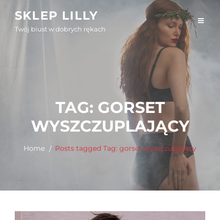
Skip
SKLEP LILLY
to
Twój biust w dobrych rękach
content
TAG:
GORSET
WYSZCZUPLAJĄCY
Home
Posts tagged
Tag:
gorset wyszczuplający