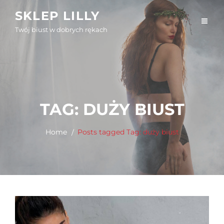
Skip
SKLEP LILLY
to
Twój biust w dobrych rękach
content
TAG:
DUŻY BIUST
Home
Posts tagged
Tag:
duży biust