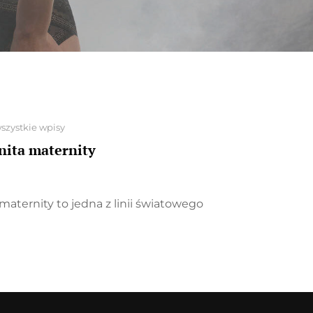
szystkie wpisy
nita maternity
maternity to jedna z linii światowego
NA
ITY