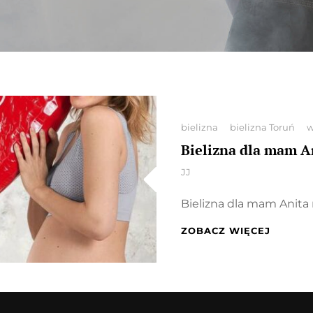
Categories
bielizna
bielizna Toruń
w
Bielizna dla mam A
By
JJ
Bielizna dla mam Anita 
BIELIZ
ZOBACZ WIĘCEJ
DLA
MAM
ANITA
MATERN