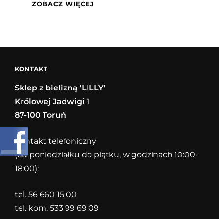
BIUSTONOSZE
ZOBACZ WIĘCEJ
BEZ
FISZBIN
AIRITA
BY
ANITA
KONTAKT
Sklep z bielizną 'LILLY'
Królowej Jadwigi 1
87-100 Toruń
Kontakt telefoniczny
(od poniedziałku do piątku, w godzinach 10:00-
18:00):
tel. 56 660 15 00
tel. kom. 533 99 69 09