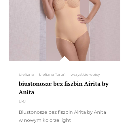
Categories
bielizna
bielizna Toruń
wszystkie wpisy
biustonosze bez fiszbin Airita by
Anita
By
ERJ
Biustonosze bez fiszbin Airita by Anita
w nowym kolorze light