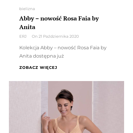
Categories
bielizna
Abby – nowość Rosa Faia by
Anita
By
ERJ
On
21 Października 2020
Kolekcja Abby – nowość Rosa Faia by
Anita dostępna już
ABBY
ZOBACZ WIĘCEJ
–
NOWOŚĆ
ROSA
FAIA
BY
ANITA