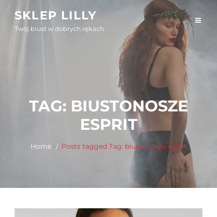
Skip
SKLEP LILLY
to
Twój biust w dobrych rękach
content
TAG:
BIUSTONOSZE
ESPRIT
Home
Posts tagged
Tag:
biustonosze esprit