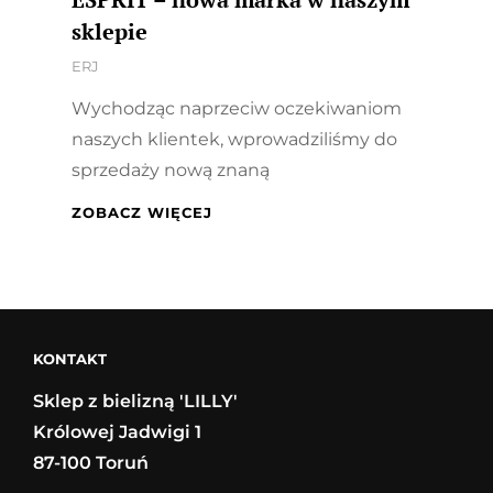
sklepie
By
ERJ
Wychodząc naprzeciw oczekiwaniom
naszych klientek, wprowadziliśmy do
sprzedaży nową znaną
ESPRIT
ZOBACZ WIĘCEJ
–
NOWA
MARKA
W
NASZYM
SKLEPIE
KONTAKT
Sklep z bielizną 'LILLY'
Królowej Jadwigi 1
87-100 Toruń