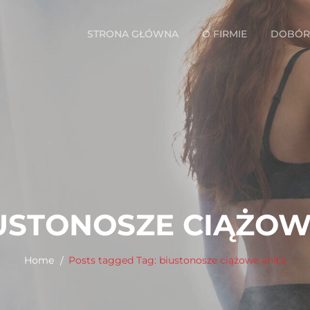
STRONA GŁÓWNA
O FIRMIE
DOBÓR 
USTONOSZE CIĄŻOW
Home
Posts tagged
Tag:
biustonosze ciążowe anita