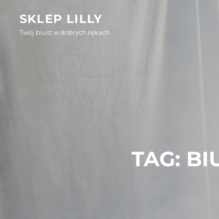
Skip
SKLEP LILLY
to
Twój biust w dobrych rękach
content
TAG:
BI