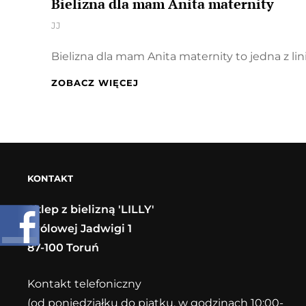
Bielizna dla mam Anita maternity
By
JJ
Bielizna dla mam Anita maternity to jedna z li
BIELIZNA
ZOBACZ WIĘCEJ
DLA
MAM
ANITA
MATERNITY
KONTAKT
Sklep z bielizną 'LILLY'
Królowej Jadwigi 1
87-100 Toruń
Kontakt telefoniczny
(od poniedziałku do piątku, w godzinach 10:00-