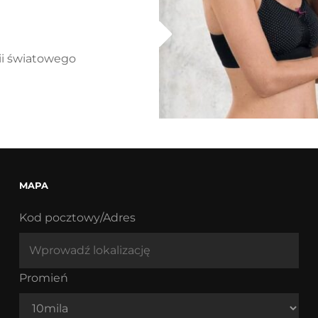
ROSA
FAIA
nii światowego
MAPA
Kod pocztowy/Adres
Promień