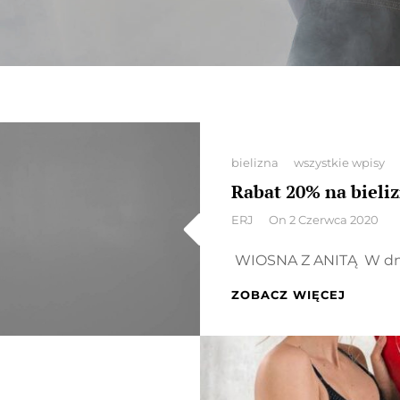
Categories
bielizna
wszystkie wpisy
Rabat 20% na bieliz
By
ERJ
On
2 Czerwca 2020
WIOSNA Z ANITĄ W dnia
RABAT
ZOBACZ WIĘCEJ
20%
NA
BIELIZ
ANITA
I